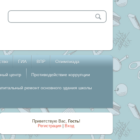
ство
ГИА
ВПР
Олимпиада
ный центр
Противодействие коррупции
апитальный ремонт основного здания школы
Приветствую Вас
,
Гость
!
Регистрация
|
Вход