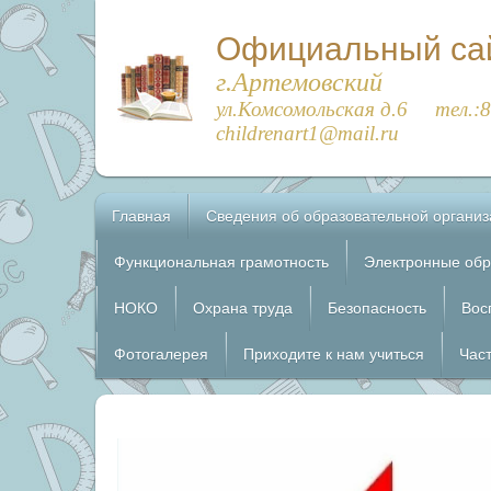
Официальный са
г.Артемовский
ул.Комсомольская д.6 тел.:
childrenart1@mail.ru
Главная
Сведения об образовательной органи
Функциональная грамотность
Электронные обр
НОКО
Охрана труда
Безопасность
Вос
Фотогалерея
Приходите к нам учиться
Час