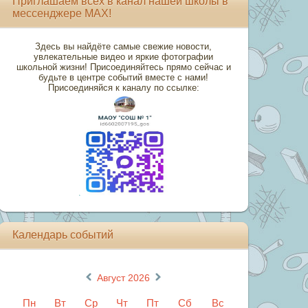
Приглашаем всех в канал нашей школы в
мессенджере MAX!
Здесь вы найдёте самые свежие новости,
увлекательные видео и яркие фотографии
школьной жизни! Присоединяйтесь прямо сейчас и
будьте в центре событий вместе с нами!
Присоединяйся к каналу по ссылке:
Календарь событий
«
»
Август 2026
Пн
Вт
Ср
Чт
Пт
Сб
Вс