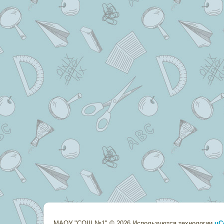
МАОУ "СОШ №1" © 2026
Используются технологии
uC