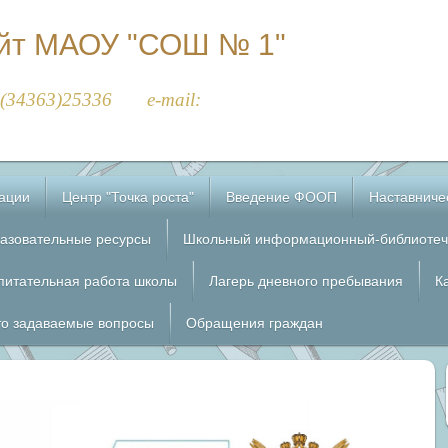
йт МАОУ "СОШ № 1"
8(34363)25336 e-mail:
зации
Центр "Точка роста"
Введение ФООП
Наставниче
азовательные ресурсы
Школьный информационный-библиотеч
питательная работа школы
Лагерь дневного пребывания
К
то задаваемые вопросы
Обращения граждан