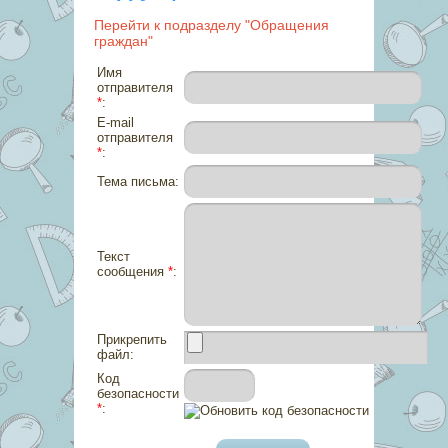
Перейти к подразделу "Обращения
граждан"
Имя
отправителя
*
:
E-mail
отправителя
*
:
Тема письма:
Текст
сообщения
*
:
Прикрепить
файл:
Код
безопасности
*
: