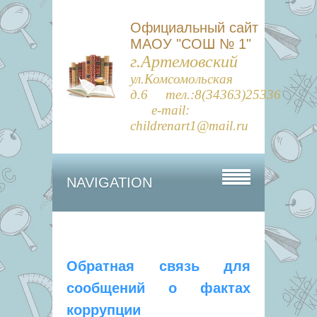
Официальный сайт
МАОУ "СОШ № 1"
г.Артемовский
ул.Комсомольская
д.6 тел.:8(34363)25336
e-mail:
childrenart1@mail.ru
NAVIGATION
Обратная связь для
сообщений о фактах
коррупции