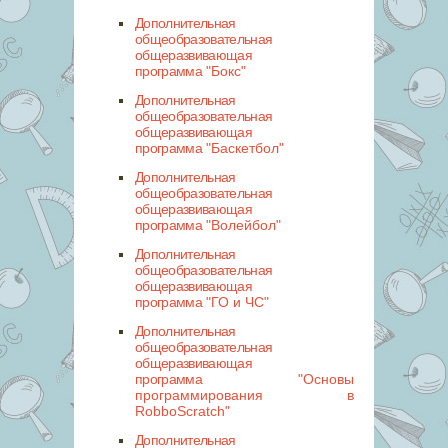
Дополнительная
общеобразовательная
общеразвивающая
программа
"Бокс"
Дополнительная
общеобразовательная
общеразвивающая
программа
"Баскетбол"
Дополнительная
общеобразовательная
общеразвивающая
программа
"Волейбол"
Дополнительная
общеобразовательная
общеразвивающая
программа
"ГО и ЧС"
Дополнительная
общеобразовательная
общеразвивающая
программа
"Основы
программирования в
RobboScratch"
Дополнительная