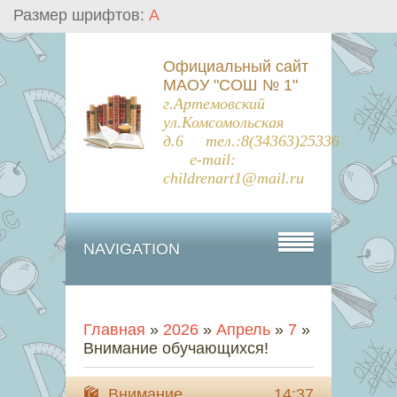
Размер шрифтов:
A
Официальный сайт
МАОУ "СОШ № 1"
г.Артемовский
ул.Комсомольская
д.6 тел.:8(34363)25336
e-mail:
childrenart1@mail.ru
NAVIGATION
Главная
»
2026
»
Апрель
»
7
»
Внимание обучающихся!
Внимание
14:37