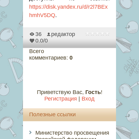
https://disk.yandex.ru/d/r2l7BEx
hmhV5DQ
.
36
редактор
0.0
/
0
Всего
комментариев
:
0
Приветствую Вас
,
Гость
!
Регистрация
|
Вход
Полезные ссылки
Министерство просвещения