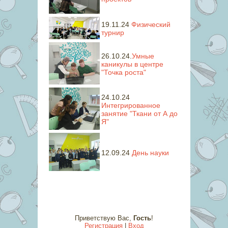
19.11.24
Физический
турнир
26.10.24.
Умные
каникулы в центре
"Точка роста"
24.10.24
Интегрированное
занятие "Ткани от А до
Я"
12.09.24
День науки
Приветствую Вас
,
Гость
!
Регистрация
|
Вход